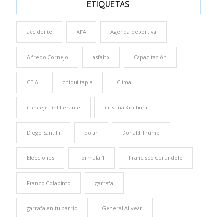
ETIQUETAS
accidente
AFA
Agenda deportiva
Alfredo Cornejo
asfalto
Capacitación
CCIA
chiqui tapia
Clima
Concejo Deliberante
Cristina Kirchner
Diego Santilli
dolar
Donald Trump
Elecciones
Formula 1
Francisco Cerúndolo
Franco Colapinto
garrafa
garrafa en tu barrio
General ALvear