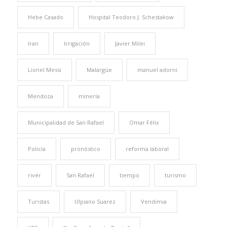
Hebe Casado
Hospital Teodoro J. Schestakow
Iran
Irrigación
Javier Milei
Lionel Messi
Malargüe
manuel adorni
Mendoza
minería
Municipalidad de San Rafael
Omar Félix
Policía
pronóstico
reforma laboral
river
San Rafael
tiempo
turismo
Turistas
Ulpiano Suarez
Vendimia