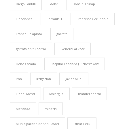
Diego Santilli
dolar
Donald Trump
Elecciones
Formula 1
Francisco Cerúndolo
Franco Colapinto
garrafa
garrafa en tu barrio
General ALvear
Hebe Casado
Hospital Teodoro J. Schestakow
Iran
Irrigación
Javier Milei
Lionel Messi
Malargüe
manuel adorni
Mendoza
minería
Municipalidad de San Rafael
Omar Félix