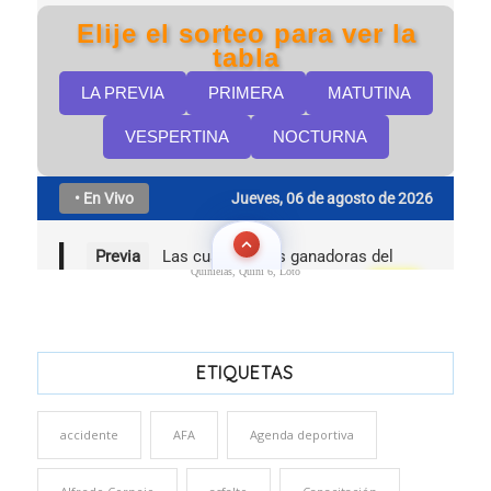
Quinielas, Quini 6, Loto
ETIQUETAS
accidente
AFA
Agenda deportiva