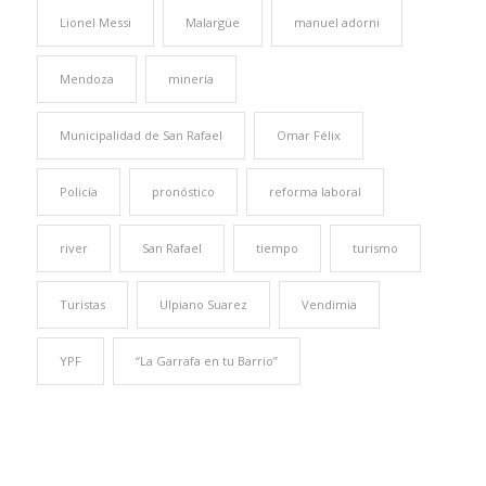
Lionel Messi
Malargüe
manuel adorni
Mendoza
minería
Municipalidad de San Rafael
Omar Félix
Policía
pronóstico
reforma laboral
river
San Rafael
tiempo
turismo
Turistas
Ulpiano Suarez
Vendimia
YPF
“La Garrafa en tu Barrio”