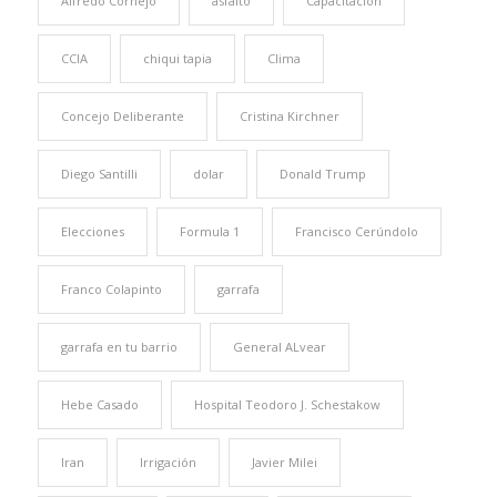
Alfredo Cornejo
asfalto
Capacitación
CCIA
chiqui tapia
Clima
Concejo Deliberante
Cristina Kirchner
Diego Santilli
dolar
Donald Trump
Elecciones
Formula 1
Francisco Cerúndolo
Franco Colapinto
garrafa
garrafa en tu barrio
General ALvear
Hebe Casado
Hospital Teodoro J. Schestakow
Iran
Irrigación
Javier Milei