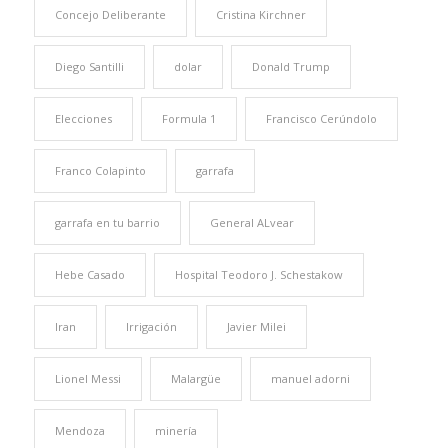
Concejo Deliberante
Cristina Kirchner
Diego Santilli
dolar
Donald Trump
Elecciones
Formula 1
Francisco Cerúndolo
Franco Colapinto
garrafa
garrafa en tu barrio
General ALvear
Hebe Casado
Hospital Teodoro J. Schestakow
Iran
Irrigación
Javier Milei
Lionel Messi
Malargüe
manuel adorni
Mendoza
minería