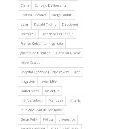
Clima
Concejo Deliberante
Cristina Kirchner
Diego Santilli
dolar
Donald Trump
Elecciones
Formula 1
Francisco Cerúndolo
Franco Colapinto
garrafa
garrafa en tu barrio
General ALvear
Hebe Casado
Hospital Teodoro J. Schestakow
Iran
Irrigación
Javier Milei
Lionel Messi
Malargüe
manuel adorni
Mendoza
minería
Municipalidad de San Rafael
Omar Félix
Policía
pronóstico
reforma laboral
river
San Rafael