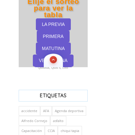
Quinielas, Quini 6, Loto
ETIQUETAS
accidente
AFA
Agenda deportiva
Alfredo Cornejo
asfalto
Capacitación
CCIA
chiqui tapia