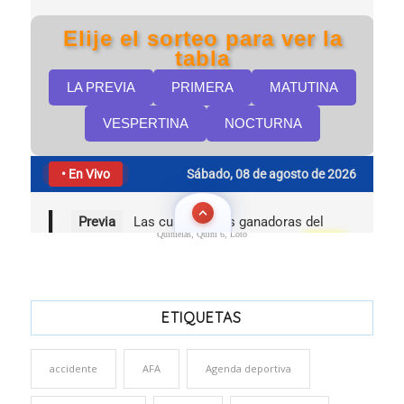
Quinielas, Quini 6, Loto
ETIQUETAS
accidente
AFA
Agenda deportiva