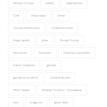
Alfredo Cornejo
asfalto
Capacitación
CCIA
chiqui tapia
Clima
Concejo Deliberante
Cristina Kirchner
Diego Santilli
dolar
Donald Trump
Elecciones
Formula 1
Francisco Cerúndolo
Franco Colapinto
garrafa
garrafa en tu barrio
General ALvear
Hebe Casado
Hospital Teodoro J. Schestakow
Iran
Irrigación
Javier Milei