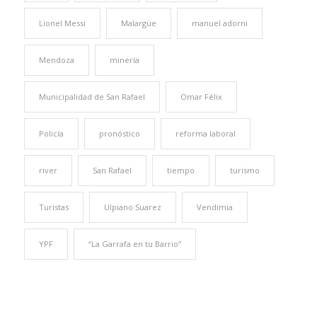
Lionel Messi
Malargüe
manuel adorni
Mendoza
minería
Municipalidad de San Rafael
Omar Félix
Policía
pronóstico
reforma laboral
river
San Rafael
tiempo
turismo
Turistas
Ulpiano Suarez
Vendimia
YPF
“La Garrafa en tu Barrio”