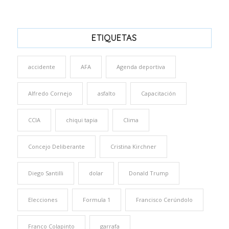
ETIQUETAS
accidente
AFA
Agenda deportiva
Alfredo Cornejo
asfalto
Capacitación
CCIA
chiqui tapia
Clima
Concejo Deliberante
Cristina Kirchner
Diego Santilli
dolar
Donald Trump
Elecciones
Formula 1
Francisco Cerúndolo
Franco Colapinto
garrafa