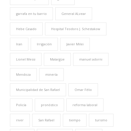
garrafa en tu barrio
General ALvear
Hebe Casado
Hospital Teodoro J. Schestakow
Iran
Irrigación
Javier Milei
Lionel Messi
Malargüe
manuel adorni
Mendoza
minería
Municipalidad de San Rafael
Omar Félix
Policía
pronóstico
reforma laboral
river
San Rafael
tiempo
turismo