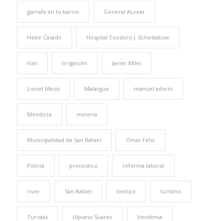
garrafa en tu barrio
General ALvear
Hebe Casado
Hospital Teodoro J. Schestakow
Iran
Irrigación
Javier Milei
Lionel Messi
Malargüe
manuel adorni
Mendoza
minería
Municipalidad de San Rafael
Omar Félix
Policía
pronóstico
reforma laboral
river
San Rafael
tiempo
turismo
Turistas
Ulpiano Suarez
Vendimia