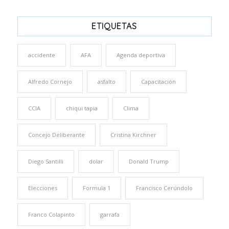
ETIQUETAS
accidente
AFA
Agenda deportiva
Alfredo Cornejo
asfalto
Capacitación
CCIA
chiqui tapia
Clima
Concejo Deliberante
Cristina Kirchner
Diego Santilli
dolar
Donald Trump
Elecciones
Formula 1
Francisco Cerúndolo
Franco Colapinto
garrafa