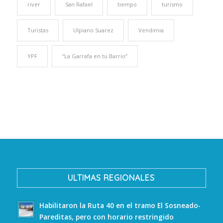
river
San Rafael
tiempo
turismo
Turistas
Ulpiano Suarez
Vendimia
YPF
“La Garrafa en tu Barrio”
ULTIMAS REGIONALES
Habilitaron la Ruta 40 en el tramo El Sosneado-
Pareditas, pero con horario restringido