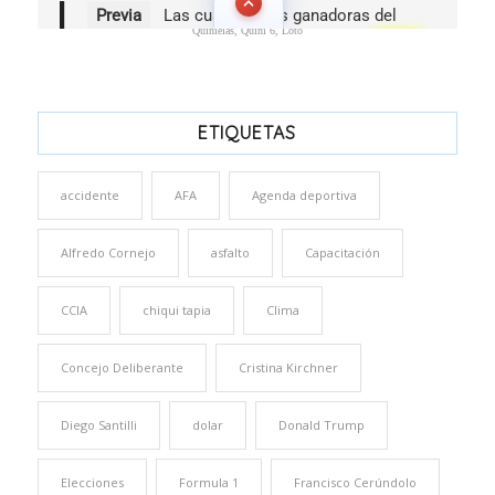
Quinielas, Quini 6, Loto
ETIQUETAS
accidente
AFA
Agenda deportiva
Alfredo Cornejo
asfalto
Capacitación
CCIA
chiqui tapia
Clima
Concejo Deliberante
Cristina Kirchner
Diego Santilli
dolar
Donald Trump
Elecciones
Formula 1
Francisco Cerúndolo