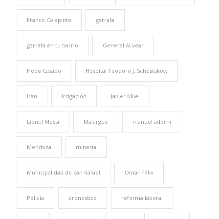
Franco Colapinto
garrafa
garrafa en tu barrio
General ALvear
Hebe Casado
Hospital Teodoro J. Schestakow
Iran
Irrigación
Javier Milei
Lionel Messi
Malargüe
manuel adorni
Mendoza
minería
Municipalidad de San Rafael
Omar Félix
Policía
pronóstico
reforma laboral