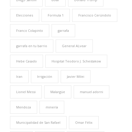
Elecciones
Formula 1
Francisco Cerúndolo
Franco Colapinto
garrafa
garrafa en tu barrio
General ALvear
Hebe Casado
Hospital Teodoro J. Schestakow
Iran
Irrigación
Javier Milei
Lionel Messi
Malargüe
manuel adorni
Mendoza
minería
Municipalidad de San Rafael
Omar Félix