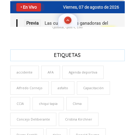
Quinielas, Quini 6, Loto
ETIQUETAS
accidente
AFA
Agenda deportiva
Alfredo Cornejo
asfalto
Capacitación
CCIA
chiqui tapia
Clima
Concejo Deliberante
Cristina Kirchner
Diego Santilli
dolar
Donald Trump