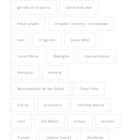
garrafa en tu barrio
General ALvear
Hebe Casado
Hospital Teodoro J. Schestakow
Iran
Irrigación
Javier Milei
Lionel Messi
Malargüe
manuel adorni
Mendoza
minería
Municipalidad de San Rafael
Omar Félix
Policía
pronóstico
reforma laboral
river
San Rafael
tiempo
turismo
Turistas
Ulpiano Suarez
Vendimia