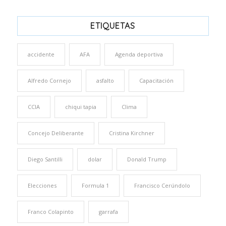
ETIQUETAS
accidente
AFA
Agenda deportiva
Alfredo Cornejo
asfalto
Capacitación
CCIA
chiqui tapia
Clima
Concejo Deliberante
Cristina Kirchner
Diego Santilli
dolar
Donald Trump
Elecciones
Formula 1
Francisco Cerúndolo
Franco Colapinto
garrafa