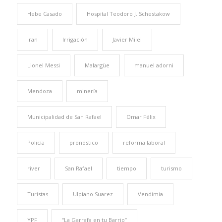
Hebe Casado
Hospital Teodoro J. Schestakow
Iran
Irrigación
Javier Milei
Lionel Messi
Malargüe
manuel adorni
Mendoza
minería
Municipalidad de San Rafael
Omar Félix
Policía
pronóstico
reforma laboral
river
San Rafael
tiempo
turismo
Turistas
Ulpiano Suarez
Vendimia
YPF
“La Garrafa en tu Barrio”