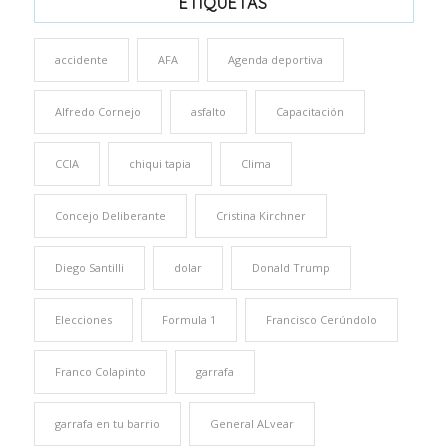
ETIQUETAS
accidente
AFA
Agenda deportiva
Alfredo Cornejo
asfalto
Capacitación
CCIA
chiqui tapia
Clima
Concejo Deliberante
Cristina Kirchner
Diego Santilli
dolar
Donald Trump
Elecciones
Formula 1
Francisco Cerúndolo
Franco Colapinto
garrafa
garrafa en tu barrio
General ALvear