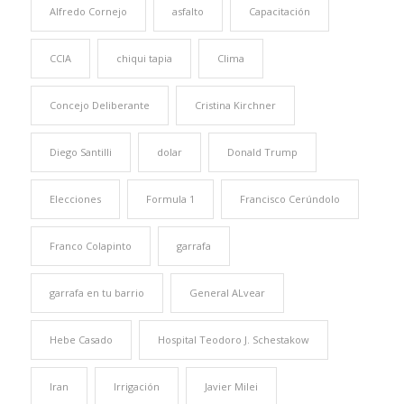
Alfredo Cornejo
asfalto
Capacitación
CCIA
chiqui tapia
Clima
Concejo Deliberante
Cristina Kirchner
Diego Santilli
dolar
Donald Trump
Elecciones
Formula 1
Francisco Cerúndolo
Franco Colapinto
garrafa
garrafa en tu barrio
General ALvear
Hebe Casado
Hospital Teodoro J. Schestakow
Iran
Irrigación
Javier Milei