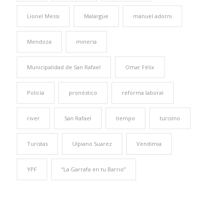
Lionel Messi
Malargüe
manuel adorni
Mendoza
minería
Municipalidad de San Rafael
Omar Félix
Policía
pronóstico
reforma laboral
river
San Rafael
tiempo
turismo
Turistas
Ulpiano Suarez
Vendimia
YPF
“La Garrafa en tu Barrio”