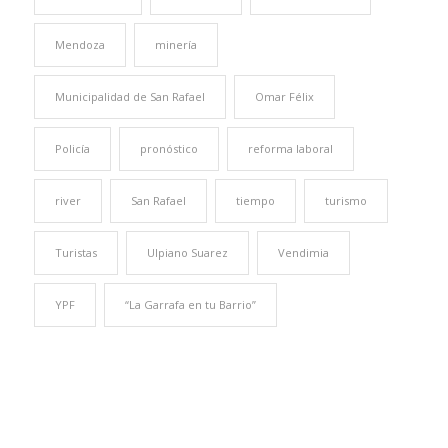
Mendoza
minería
Municipalidad de San Rafael
Omar Félix
Policía
pronóstico
reforma laboral
river
San Rafael
tiempo
turismo
Turistas
Ulpiano Suarez
Vendimia
YPF
“La Garrafa en tu Barrio”