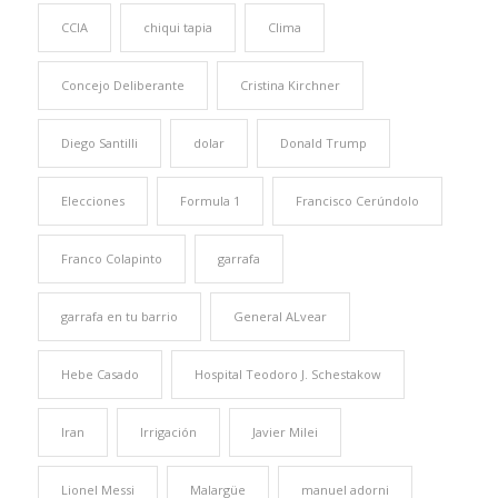
CCIA
chiqui tapia
Clima
Concejo Deliberante
Cristina Kirchner
Diego Santilli
dolar
Donald Trump
Elecciones
Formula 1
Francisco Cerúndolo
Franco Colapinto
garrafa
garrafa en tu barrio
General ALvear
Hebe Casado
Hospital Teodoro J. Schestakow
Iran
Irrigación
Javier Milei
Lionel Messi
Malargüe
manuel adorni