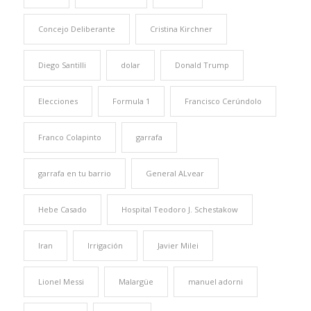
Concejo Deliberante
Cristina Kirchner
Diego Santilli
dolar
Donald Trump
Elecciones
Formula 1
Francisco Cerúndolo
Franco Colapinto
garrafa
garrafa en tu barrio
General ALvear
Hebe Casado
Hospital Teodoro J. Schestakow
Iran
Irrigación
Javier Milei
Lionel Messi
Malargüe
manuel adorni