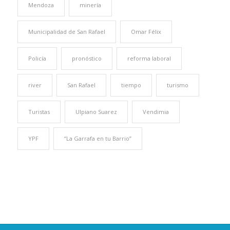
Mendoza
minería
Municipalidad de San Rafael
Omar Félix
Policía
pronóstico
reforma laboral
river
San Rafael
tiempo
turismo
Turistas
Ulpiano Suarez
Vendimia
YPF
“La Garrafa en tu Barrio”