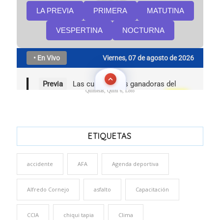
Quinielas, Quini 6, Loto
ETIQUETAS
accidente
AFA
Agenda deportiva
Alfredo Cornejo
asfalto
Capacitación
CCIA
chiqui tapia
Clima