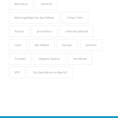
Mendoza
minería
Municipalidad de San Rafael
Omar Félix
Policía
pronóstico
reforma laboral
river
San Rafael
tiempo
turismo
Turistas
Ulpiano Suarez
Vendimia
YPF
“La Garrafa en tu Barrio”