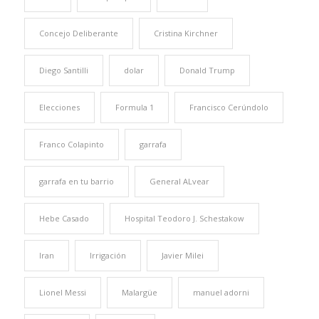
Concejo Deliberante
Cristina Kirchner
Diego Santilli
dolar
Donald Trump
Elecciones
Formula 1
Francisco Cerúndolo
Franco Colapinto
garrafa
garrafa en tu barrio
General ALvear
Hebe Casado
Hospital Teodoro J. Schestakow
Iran
Irrigación
Javier Milei
Lionel Messi
Malargüe
manuel adorni