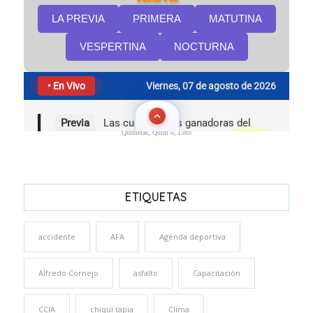
Quinielas, Quini 6, Loto
ETIQUETAS
accidente
AFA
Agenda deportiva
Alfredo Cornejo
asfalto
Capacitación
CCIA
chiqui tapia
Clima