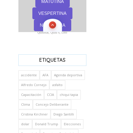
Quinielas, Quini 6, Loto
ETIQUETAS
accidente
AFA
Agenda deportiva
Alfredo Cornejo
asfalto
Capacitación
CCIA
chiqui tapia
Clima
Concejo Deliberante
Cristina Kirchner
Diego Santilli
dolar
Donald Trump
Elecciones