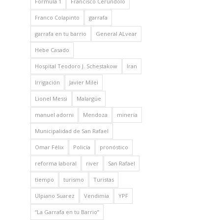
Formula 1
Francisco Cerúndolo
Franco Colapinto
garrafa
garrafa en tu barrio
General ALvear
Hebe Casado
Hospital Teodoro J. Schestakow
Iran
Irrigación
Javier Milei
Lionel Messi
Malargüe
manuel adorni
Mendoza
minería
Municipalidad de San Rafael
Omar Félix
Policía
pronóstico
reforma laboral
river
San Rafael
tiempo
turismo
Turistas
Ulpiano Suarez
Vendimia
YPF
“La Garrafa en tu Barrio”