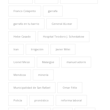
Franco Colapinto
garrafa
garrafa en tu barrio
General ALvear
Hebe Casado
Hospital Teodoro J. Schestakow
Iran
Irrigación
Javier Milei
Lionel Messi
Malargüe
manuel adorni
Mendoza
minería
Municipalidad de San Rafael
Omar Félix
Policía
pronóstico
reforma laboral