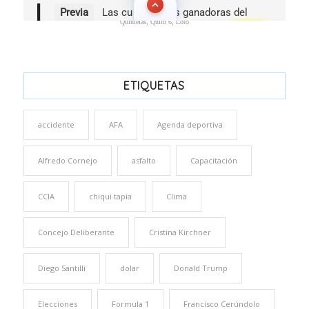
Quinielas, Quini 6, Loto
ETIQUETAS
accidente
AFA
Agenda deportiva
Alfredo Cornejo
asfalto
Capacitación
CCIA
chiqui tapia
Clima
Concejo Deliberante
Cristina Kirchner
Diego Santilli
dolar
Donald Trump
Elecciones
Formula 1
Francisco Cerúndolo