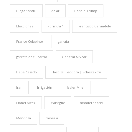
Diego Santilli
dolar
Donald Trump
Elecciones
Formula 1
Francisco Cerúndolo
Franco Colapinto
garrafa
garrafa en tu barrio
General ALvear
Hebe Casado
Hospital Teodoro J. Schestakow
Iran
Irrigación
Javier Milei
Lionel Messi
Malargüe
manuel adorni
Mendoza
minería