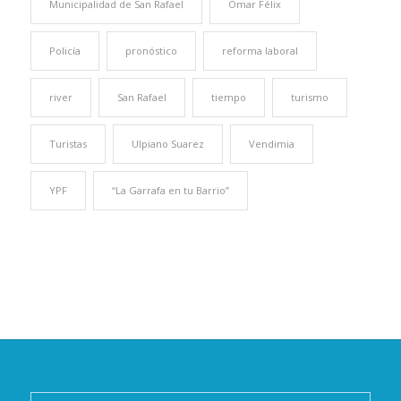
Municipalidad de San Rafael
Omar Félix
Policía
pronóstico
reforma laboral
river
San Rafael
tiempo
turismo
Turistas
Ulpiano Suarez
Vendimia
YPF
“La Garrafa en tu Barrio”