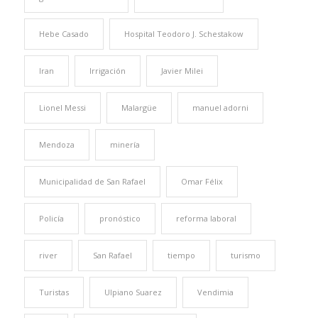
Hebe Casado
Hospital Teodoro J. Schestakow
Iran
Irrigación
Javier Milei
Lionel Messi
Malargüe
manuel adorni
Mendoza
minería
Municipalidad de San Rafael
Omar Félix
Policía
pronóstico
reforma laboral
river
San Rafael
tiempo
turismo
Turistas
Ulpiano Suarez
Vendimia