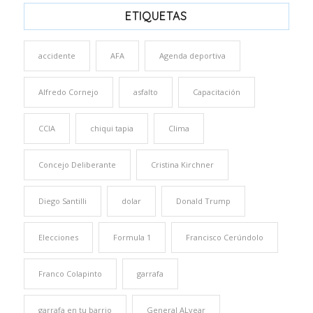
ETIQUETAS
accidente
AFA
Agenda deportiva
Alfredo Cornejo
asfalto
Capacitación
CCIA
chiqui tapia
Clima
Concejo Deliberante
Cristina Kirchner
Diego Santilli
dolar
Donald Trump
Elecciones
Formula 1
Francisco Cerúndolo
Franco Colapinto
garrafa
garrafa en tu barrio
General ALvear