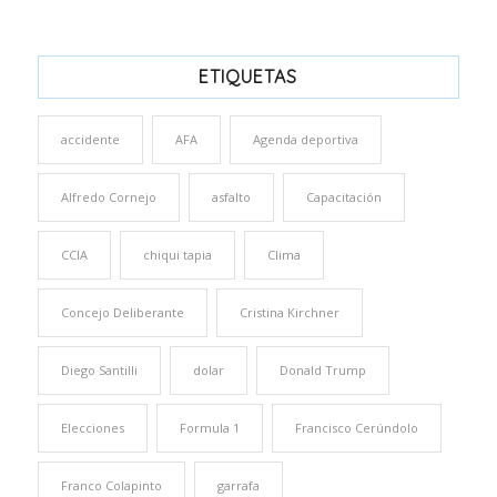
ETIQUETAS
accidente
AFA
Agenda deportiva
Alfredo Cornejo
asfalto
Capacitación
CCIA
chiqui tapia
Clima
Concejo Deliberante
Cristina Kirchner
Diego Santilli
dolar
Donald Trump
Elecciones
Formula 1
Francisco Cerúndolo
Franco Colapinto
garrafa