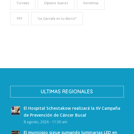
Turistas
Ulpiano Suarez
Vendimia
YPF
“La Garrafa en tu Barrio”
ULTIMAS REGIONALES
El Hospital Schestakow realizará la XV Campaña
de Prevención de Cáncer Bucal
8 agosto, 2026 - 11:30 am
El municipio sigue sumando luminarias LED en