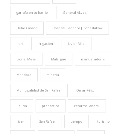
garrafa en tu barrio
General ALvear
Hebe Casado
Hospital Teodoro J. Schestakow
Iran
Irrigación
Javier Milei
Lionel Messi
Malargüe
manuel adorni
Mendoza
minería
Municipalidad de San Rafael
Omar Félix
Policía
pronóstico
reforma laboral
river
San Rafael
tiempo
turismo