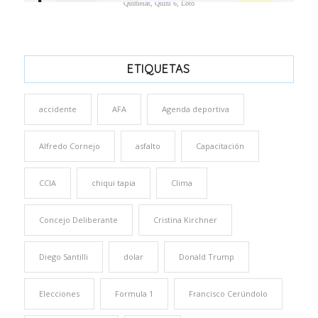
Quinielas, Quini 6, Loto
ETIQUETAS
accidente
AFA
Agenda deportiva
Alfredo Cornejo
asfalto
Capacitación
CCIA
chiqui tapia
Clima
Concejo Deliberante
Cristina Kirchner
Diego Santilli
dolar
Donald Trump
Elecciones
Formula 1
Francisco Cerúndolo