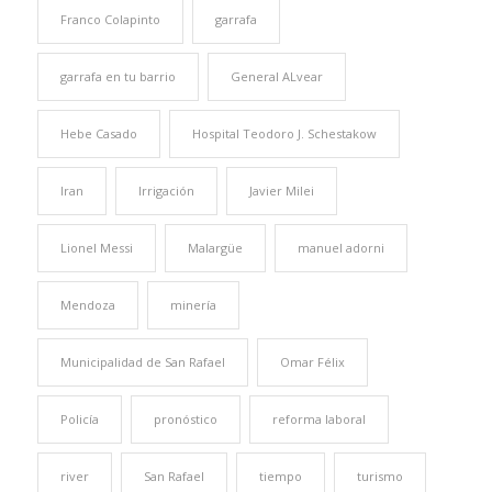
Franco Colapinto
garrafa
garrafa en tu barrio
General ALvear
Hebe Casado
Hospital Teodoro J. Schestakow
Iran
Irrigación
Javier Milei
Lionel Messi
Malargüe
manuel adorni
Mendoza
minería
Municipalidad de San Rafael
Omar Félix
Policía
pronóstico
reforma laboral
river
San Rafael
tiempo
turismo