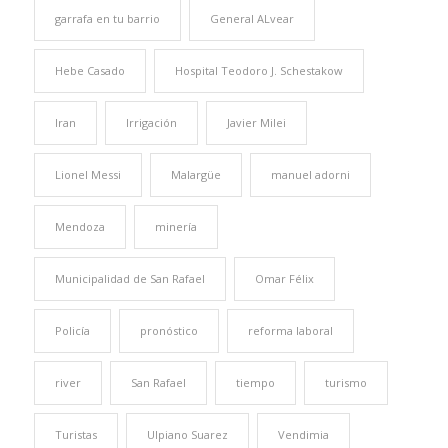
garrafa en tu barrio
General ALvear
Hebe Casado
Hospital Teodoro J. Schestakow
Iran
Irrigación
Javier Milei
Lionel Messi
Malargüe
manuel adorni
Mendoza
minería
Municipalidad de San Rafael
Omar Félix
Policía
pronóstico
reforma laboral
river
San Rafael
tiempo
turismo
Turistas
Ulpiano Suarez
Vendimia