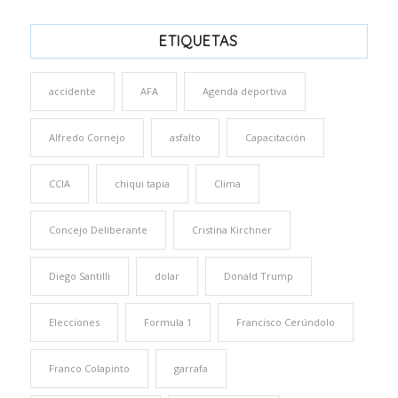
ETIQUETAS
accidente
AFA
Agenda deportiva
Alfredo Cornejo
asfalto
Capacitación
CCIA
chiqui tapia
Clima
Concejo Deliberante
Cristina Kirchner
Diego Santilli
dolar
Donald Trump
Elecciones
Formula 1
Francisco Cerúndolo
Franco Colapinto
garrafa