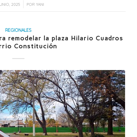
/
JUNIO, 2025
POR
YANI
REGIONALES
a remodelar la plaza Hilario Cuadros
rrio Constitución