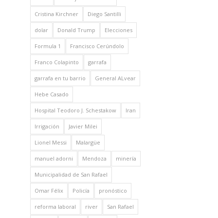
Cristina Kirchner
Diego Santilli
dolar
Donald Trump
Elecciones
Formula 1
Francisco Cerúndolo
Franco Colapinto
garrafa
garrafa en tu barrio
General ALvear
Hebe Casado
Hospital Teodoro J. Schestakow
Iran
Irrigación
Javier Milei
Lionel Messi
Malargüe
manuel adorni
Mendoza
minería
Municipalidad de San Rafael
Omar Félix
Policía
pronóstico
reforma laboral
river
San Rafael