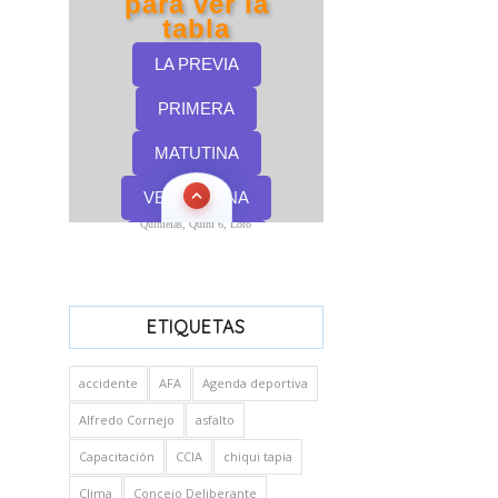
Quinielas, Quini 6, Loto
ETIQUETAS
accidente
AFA
Agenda deportiva
Alfredo Cornejo
asfalto
Capacitación
CCIA
chiqui tapia
Clima
Concejo Deliberante