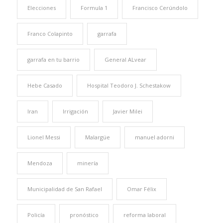
Elecciones
Formula 1
Francisco Cerúndolo
Franco Colapinto
garrafa
garrafa en tu barrio
General ALvear
Hebe Casado
Hospital Teodoro J. Schestakow
Iran
Irrigación
Javier Milei
Lionel Messi
Malargüe
manuel adorni
Mendoza
minería
Municipalidad de San Rafael
Omar Félix
Policía
pronóstico
reforma laboral