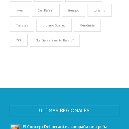
river
San Rafael
tiempo
turismo
Turistas
Ulpiano Suarez
Vendimia
YPF
“La Garrafa en tu Barrio”
ULTIMAS REGIONALES
El Concejo Deliberante acompaña una peña