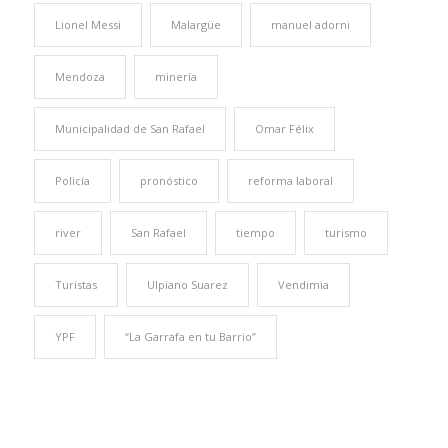
Lionel Messi
Malargüe
manuel adorni
Mendoza
minería
Municipalidad de San Rafael
Omar Félix
Policía
pronóstico
reforma laboral
river
San Rafael
tiempo
turismo
Turistas
Ulpiano Suarez
Vendimia
YPF
“La Garrafa en tu Barrio”