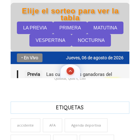
Quinielas, Quini 6, Loto
ETIQUETAS
accidente
AFA
Agenda deportiva