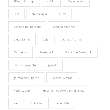
Alfredo Cornejo
asfalto
Capacitación
CCIA
chiqui tapia
Clima
Concejo Deliberante
Cristina Kirchner
Diego Santilli
dolar
Donald Trump
Elecciones
Formula 1
Francisco Cerúndolo
Franco Colapinto
garrafa
garrafa en tu barrio
General ALvear
Hebe Casado
Hospital Teodoro J. Schestakow
Iran
Irrigación
Javier Milei