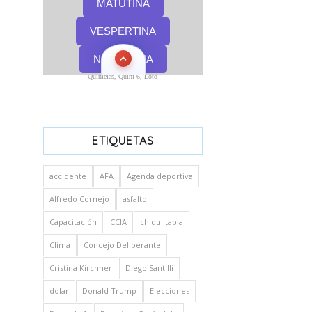
Quinielas, Quini 6, Loto
ETIQUETAS
accidente
AFA
Agenda deportiva
Alfredo Cornejo
asfalto
Capacitación
CCIA
chiqui tapia
Clima
Concejo Deliberante
Cristina Kirchner
Diego Santilli
dolar
Donald Trump
Elecciones