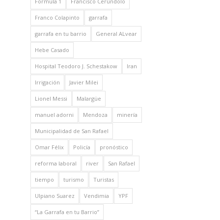
Formula 1
Francisco Cerúndolo
Franco Colapinto
garrafa
garrafa en tu barrio
General ALvear
Hebe Casado
Hospital Teodoro J. Schestakow
Iran
Irrigación
Javier Milei
Lionel Messi
Malargüe
manuel adorni
Mendoza
minería
Municipalidad de San Rafael
Omar Félix
Policía
pronóstico
reforma laboral
river
San Rafael
tiempo
turismo
Turistas
Ulpiano Suarez
Vendimia
YPF
“La Garrafa en tu Barrio”