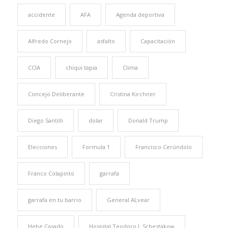
accidente
AFA
Agenda deportiva
Alfredo Cornejo
asfalto
Capacitación
CCIA
chiqui tapia
Clima
Concejo Deliberante
Cristina Kirchner
Diego Santilli
dolar
Donald Trump
Elecciones
Formula 1
Francisco Cerúndolo
Franco Colapinto
garrafa
garrafa en tu barrio
General ALvear
Hebe Casado
Hospital Teodoro J. Schestakow