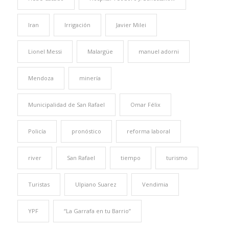
Iran
Irrigación
Javier Milei
Lionel Messi
Malargüe
manuel adorni
Mendoza
minería
Municipalidad de San Rafael
Omar Félix
Policía
pronóstico
reforma laboral
river
San Rafael
tiempo
turismo
Turistas
Ulpiano Suarez
Vendimia
YPF
“La Garrafa en tu Barrio”