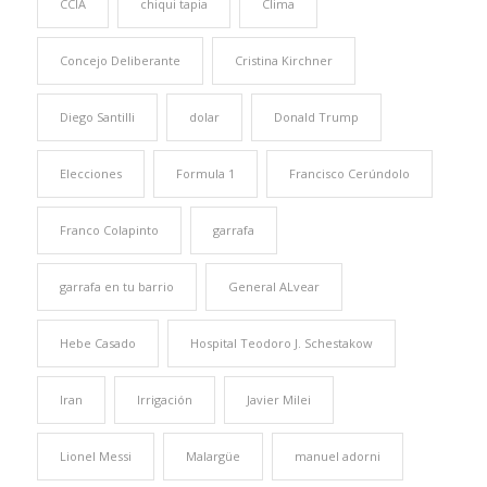
CCIA
chiqui tapia
Clima
Concejo Deliberante
Cristina Kirchner
Diego Santilli
dolar
Donald Trump
Elecciones
Formula 1
Francisco Cerúndolo
Franco Colapinto
garrafa
garrafa en tu barrio
General ALvear
Hebe Casado
Hospital Teodoro J. Schestakow
Iran
Irrigación
Javier Milei
Lionel Messi
Malargüe
manuel adorni