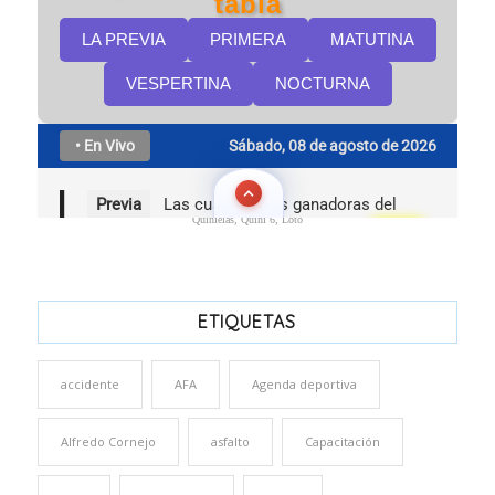
Quinielas, Quini 6, Loto
ETIQUETAS
accidente
AFA
Agenda deportiva
Alfredo Cornejo
asfalto
Capacitación