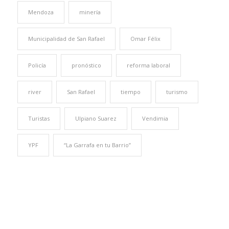
Mendoza
minería
Municipalidad de San Rafael
Omar Félix
Policía
pronóstico
reforma laboral
river
San Rafael
tiempo
turismo
Turistas
Ulpiano Suarez
Vendimia
YPF
“La Garrafa en tu Barrio”