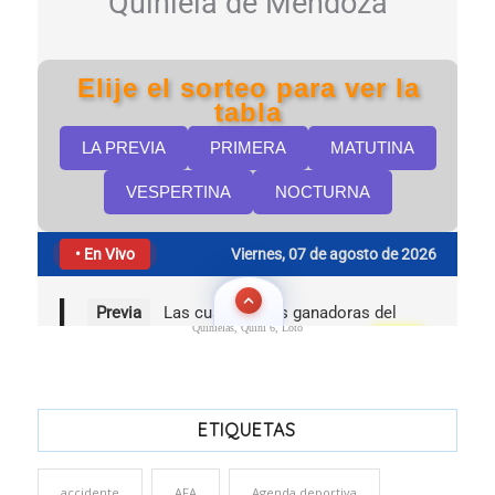
Quinielas, Quini 6, Loto
ETIQUETAS
accidente
AFA
Agenda deportiva