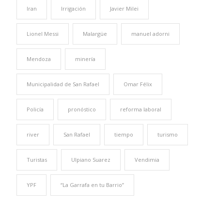
Iran
Irrigación
Javier Milei
Lionel Messi
Malargüe
manuel adorni
Mendoza
minería
Municipalidad de San Rafael
Omar Félix
Policía
pronóstico
reforma laboral
river
San Rafael
tiempo
turismo
Turistas
Ulpiano Suarez
Vendimia
YPF
“La Garrafa en tu Barrio”