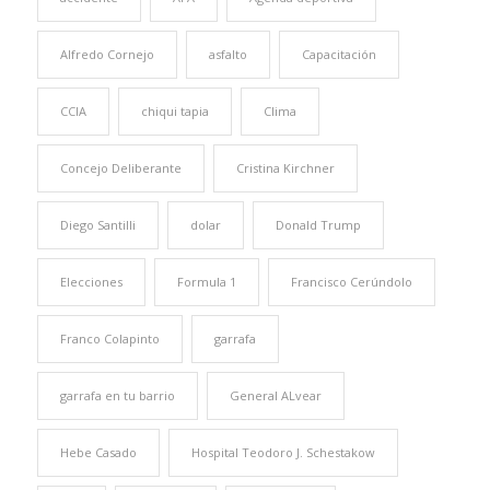
Alfredo Cornejo
asfalto
Capacitación
CCIA
chiqui tapia
Clima
Concejo Deliberante
Cristina Kirchner
Diego Santilli
dolar
Donald Trump
Elecciones
Formula 1
Francisco Cerúndolo
Franco Colapinto
garrafa
garrafa en tu barrio
General ALvear
Hebe Casado
Hospital Teodoro J. Schestakow