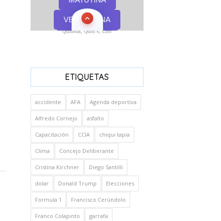
Quinielas, Quini 6, Loto
ETIQUETAS
accidente
AFA
Agenda deportiva
Alfredo Cornejo
asfalto
Capacitación
CCIA
chiqui tapia
Clima
Concejo Deliberante
Cristina Kirchner
Diego Santilli
dolar
Donald Trump
Elecciones
Formula 1
Francisco Cerúndolo
Franco Colapinto
garrafa