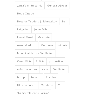
garrafa en tu barrio
General ALvear
Hebe Casado
Hospital Teodoro J. Schestakow
Iran
Irrigación
Javier Milei
Lionel Messi
Malargüe
manuel adorni
Mendoza
minería
Municipalidad de San Rafael
Omar Félix
Policía
pronóstico
reforma laboral
river
San Rafael
tiempo
turismo
Turistas
Ulpiano Suarez
Vendimia
YPF
“La Garrafa en tu Barrio”