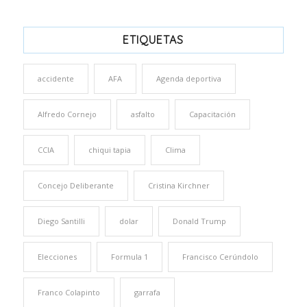
ETIQUETAS
accidente
AFA
Agenda deportiva
Alfredo Cornejo
asfalto
Capacitación
CCIA
chiqui tapia
Clima
Concejo Deliberante
Cristina Kirchner
Diego Santilli
dolar
Donald Trump
Elecciones
Formula 1
Francisco Cerúndolo
Franco Colapinto
garrafa