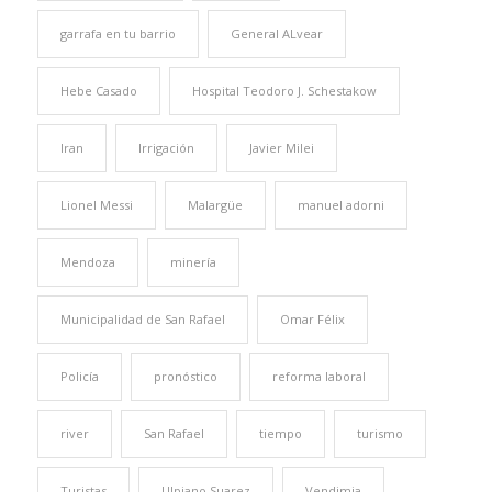
garrafa en tu barrio
General ALvear
Hebe Casado
Hospital Teodoro J. Schestakow
Iran
Irrigación
Javier Milei
Lionel Messi
Malargüe
manuel adorni
Mendoza
minería
Municipalidad de San Rafael
Omar Félix
Policía
pronóstico
reforma laboral
river
San Rafael
tiempo
turismo
Turistas
Ulpiano Suarez
Vendimia