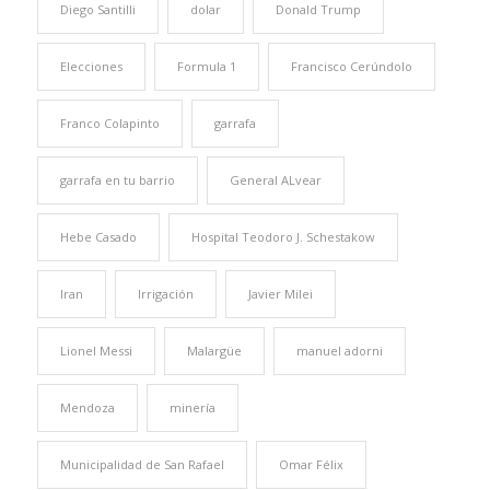
Diego Santilli
dolar
Donald Trump
Elecciones
Formula 1
Francisco Cerúndolo
Franco Colapinto
garrafa
garrafa en tu barrio
General ALvear
Hebe Casado
Hospital Teodoro J. Schestakow
Iran
Irrigación
Javier Milei
Lionel Messi
Malargüe
manuel adorni
Mendoza
minería
Municipalidad de San Rafael
Omar Félix