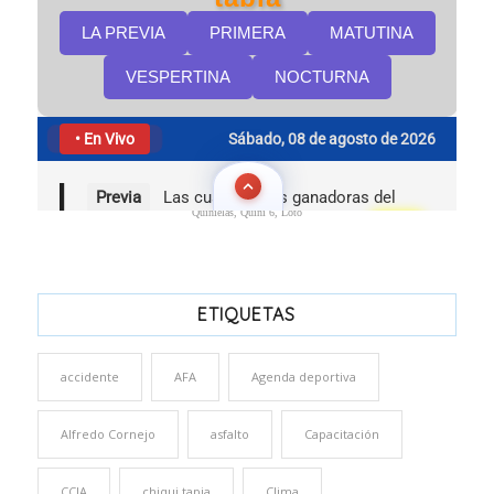
Quinielas, Quini 6, Loto
ETIQUETAS
accidente
AFA
Agenda deportiva
Alfredo Cornejo
asfalto
Capacitación
CCIA
chiqui tapia
Clima