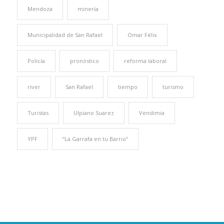
Mendoza
minería
Municipalidad de San Rafael
Omar Félix
Policía
pronóstico
reforma laboral
river
San Rafael
tiempo
turismo
Turistas
Ulpiano Suarez
Vendimia
YPF
“La Garrafa en tu Barrio”