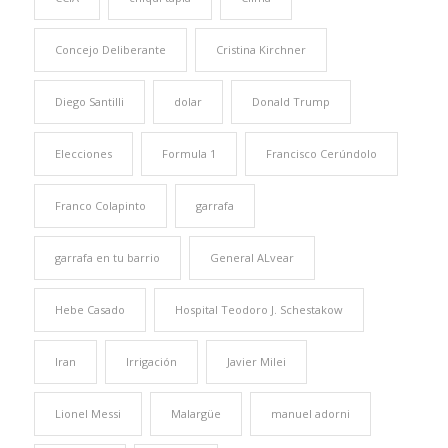
Concejo Deliberante
Cristina Kirchner
Diego Santilli
dolar
Donald Trump
Elecciones
Formula 1
Francisco Cerúndolo
Franco Colapinto
garrafa
garrafa en tu barrio
General ALvear
Hebe Casado
Hospital Teodoro J. Schestakow
Iran
Irrigación
Javier Milei
Lionel Messi
Malargüe
manuel adorni