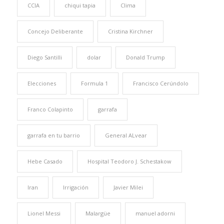
CCIA
chiqui tapia
Clima
Concejo Deliberante
Cristina Kirchner
Diego Santilli
dolar
Donald Trump
Elecciones
Formula 1
Francisco Cerúndolo
Franco Colapinto
garrafa
garrafa en tu barrio
General ALvear
Hebe Casado
Hospital Teodoro J. Schestakow
Iran
Irrigación
Javier Milei
Lionel Messi
Malargüe
manuel adorni