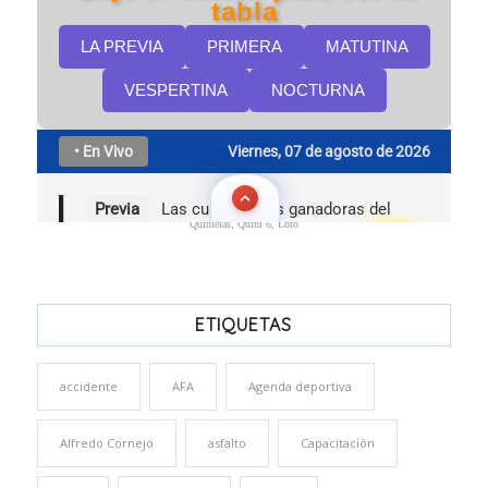
Quinielas, Quini 6, Loto
ETIQUETAS
accidente
AFA
Agenda deportiva
Alfredo Cornejo
asfalto
Capacitación