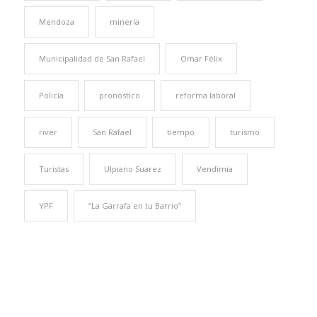
Mendoza
minería
Municipalidad de San Rafael
Omar Félix
Policía
pronóstico
reforma laboral
river
San Rafael
tiempo
turismo
Turistas
Ulpiano Suarez
Vendimia
YPF
“La Garrafa en tu Barrio”