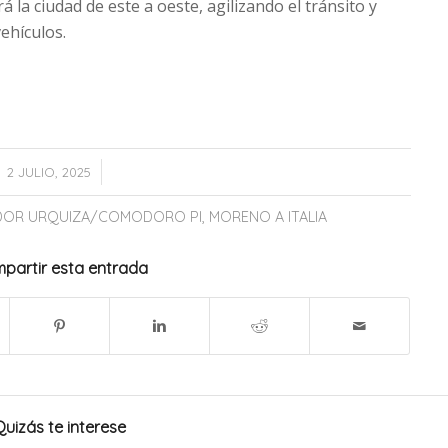
la ciudad de este a oeste, agilizando el tránsito y
ehículos.
/
2 JULIO, 2025
DOR URQUIZA/COMODORO PI
,
MORENO A ITALIA
partir esta entrada
Quizás te interese