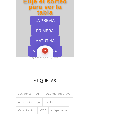
Quinielas, Quini 6, Loto
ETIQUETAS
accidente
AFA
Agenda deportiva
Alfredo Cornejo
asfalto
Capacitación
CCIA
chiqui tapia