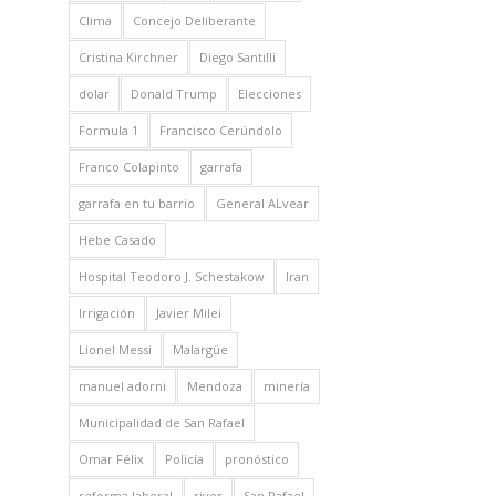
Clima
Concejo Deliberante
Cristina Kirchner
Diego Santilli
dolar
Donald Trump
Elecciones
Formula 1
Francisco Cerúndolo
Franco Colapinto
garrafa
garrafa en tu barrio
General ALvear
Hebe Casado
Hospital Teodoro J. Schestakow
Iran
Irrigación
Javier Milei
Lionel Messi
Malargüe
manuel adorni
Mendoza
minería
Municipalidad de San Rafael
Omar Félix
Policía
pronóstico
reforma laboral
river
San Rafael