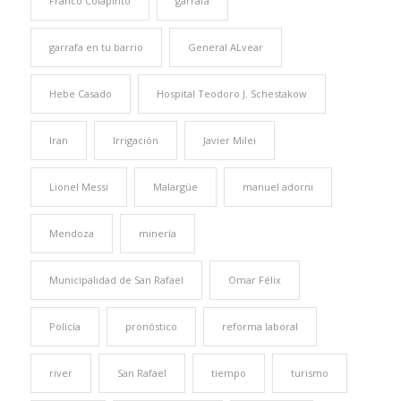
Franco Colapinto
garrafa
garrafa en tu barrio
General ALvear
Hebe Casado
Hospital Teodoro J. Schestakow
Iran
Irrigación
Javier Milei
Lionel Messi
Malargüe
manuel adorni
Mendoza
minería
Municipalidad de San Rafael
Omar Félix
Policía
pronóstico
reforma laboral
river
San Rafael
tiempo
turismo