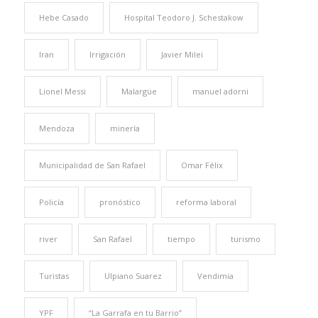
Hebe Casado
Hospital Teodoro J. Schestakow
Iran
Irrigación
Javier Milei
Lionel Messi
Malargüe
manuel adorni
Mendoza
minería
Municipalidad de San Rafael
Omar Félix
Policía
pronóstico
reforma laboral
river
San Rafael
tiempo
turismo
Turistas
Ulpiano Suarez
Vendimia
YPF
“La Garrafa en tu Barrio”