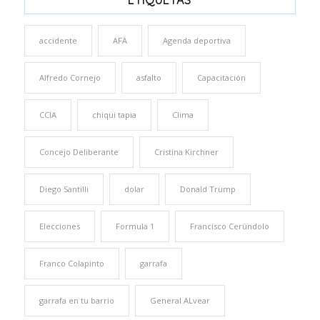
accidente
AFA
Agenda deportiva
Alfredo Cornejo
asfalto
Capacitación
CCIA
chiqui tapia
Clima
Concejo Deliberante
Cristina Kirchner
Diego Santilli
dolar
Donald Trump
Elecciones
Formula 1
Francisco Cerúndolo
Franco Colapinto
garrafa
garrafa en tu barrio
General ALvear