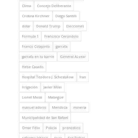
Clima
Concejo Deliberante
Cristina Kirchner
Diego Santilli
dolar
Donald Trump
Elecciones
Formula 1
Francisco Cerúndolo
Franco Colapinto
garrafa
garrafa en tu barrio
General ALvear
Hebe Casado
Hospital Teodoro J. Schestakow
Iran
Irrigación
Javier Milei
Lionel Messi
Malargüe
manuel adorni
Mendoza
minería
Municipalidad de San Rafael
Omar Félix
Policía
pronóstico
reforma laboral
river
San Rafael