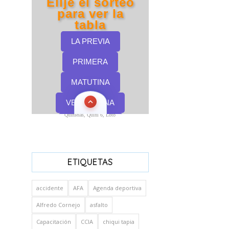
Quinielas, Quini 6, Loto
ETIQUETAS
accidente
AFA
Agenda deportiva
Alfredo Cornejo
asfalto
Capacitación
CCIA
chiqui tapia