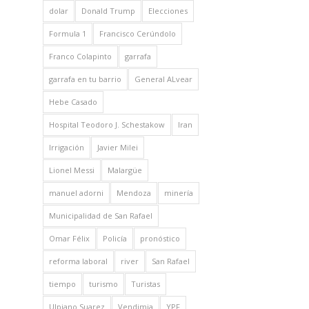
dolar
Donald Trump
Elecciones
Formula 1
Francisco Cerúndolo
Franco Colapinto
garrafa
garrafa en tu barrio
General ALvear
Hebe Casado
Hospital Teodoro J. Schestakow
Iran
Irrigación
Javier Milei
Lionel Messi
Malargüe
manuel adorni
Mendoza
minería
Municipalidad de San Rafael
Omar Félix
Policía
pronóstico
reforma laboral
river
San Rafael
tiempo
turismo
Turistas
Ulpiano Suarez
Vendimia
YPF