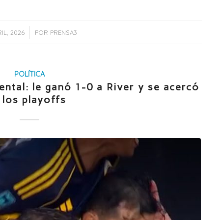
/
RIL, 2026
POR
PRENSA3
POLÍTICA
ntal: le ganó 1-0 a River y se acercó
 los playoffs