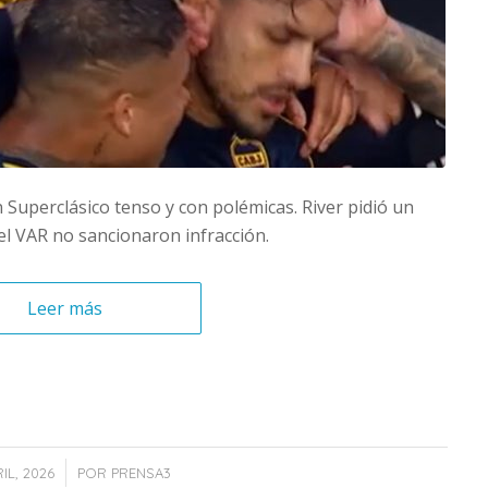
Superclásico tenso y con polémicas. River pidió un
 el VAR no sancionaron infracción.
Leer más
/
RIL, 2026
POR
PRENSA3