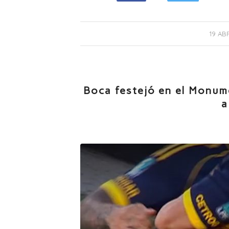
19 AB
Boca festejó en el Monume
a