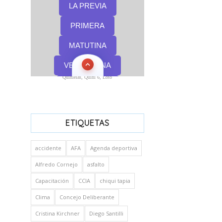
Quinielas, Quini 6, Loto
ETIQUETAS
accidente
AFA
Agenda deportiva
Alfredo Cornejo
asfalto
Capacitación
CCIA
chiqui tapia
Clima
Concejo Deliberante
Cristina Kirchner
Diego Santilli