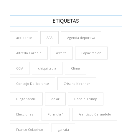
ETIQUETAS
accidente
AFA
Agenda deportiva
Alfredo Cornejo
asfalto
Capacitación
CCIA
chiqui tapia
Clima
Concejo Deliberante
Cristina Kirchner
Diego Santilli
dolar
Donald Trump
Elecciones
Formula 1
Francisco Cerúndolo
Franco Colapinto
garrafa