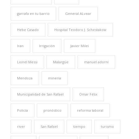
garrafa en tu barrio
General ALvear
Hebe Casado
Hospital Teodoro J. Schestakow
Iran
Irrigación
Javier Milei
Lionel Messi
Malargüe
manuel adorni
Mendoza
minería
Municipalidad de San Rafael
Omar Félix
Policía
pronóstico
reforma laboral
river
San Rafael
tiempo
turismo