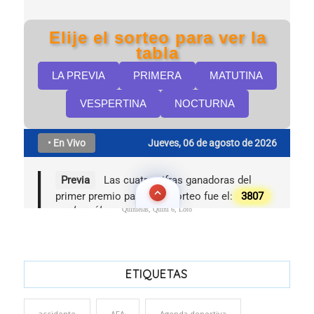
Quinielas, Quini 6, Loto
ETIQUETAS
accidente
AFA
Agenda deportiva