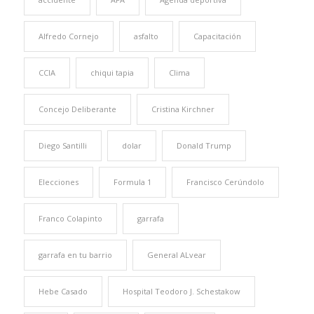
Alfredo Cornejo
asfalto
Capacitación
CCIA
chiqui tapia
Clima
Concejo Deliberante
Cristina Kirchner
Diego Santilli
dolar
Donald Trump
Elecciones
Formula 1
Francisco Cerúndolo
Franco Colapinto
garrafa
garrafa en tu barrio
General ALvear
Hebe Casado
Hospital Teodoro J. Schestakow