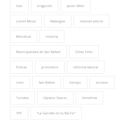
Iran
Irrigación
Javier Milei
Lionel Messi
Malargüe
manuel adorni
Mendoza
minería
Municipalidad de San Rafael
Omar Félix
Policía
pronóstico
reforma laboral
river
San Rafael
tiempo
turismo
Turistas
Ulpiano Suarez
Vendimia
YPF
“La Garrafa en tu Barrio”