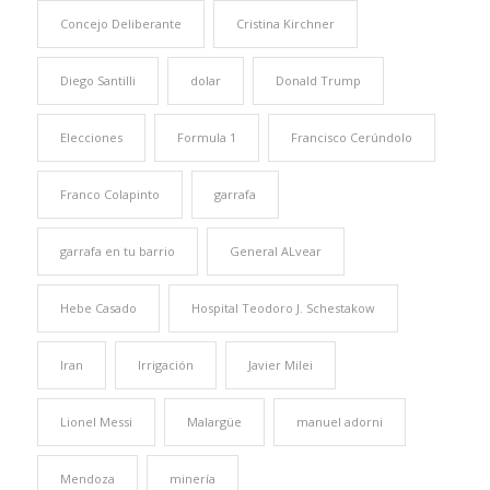
Concejo Deliberante
Cristina Kirchner
Diego Santilli
dolar
Donald Trump
Elecciones
Formula 1
Francisco Cerúndolo
Franco Colapinto
garrafa
garrafa en tu barrio
General ALvear
Hebe Casado
Hospital Teodoro J. Schestakow
Iran
Irrigación
Javier Milei
Lionel Messi
Malargüe
manuel adorni
Mendoza
minería