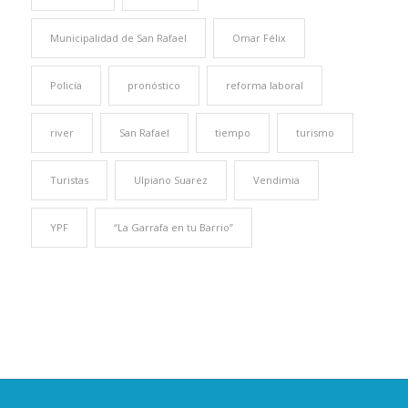
Municipalidad de San Rafael
Omar Félix
Policía
pronóstico
reforma laboral
river
San Rafael
tiempo
turismo
Turistas
Ulpiano Suarez
Vendimia
YPF
“La Garrafa en tu Barrio”