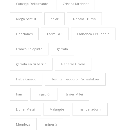
Concejo Deliberante
Cristina Kirchner
Diego Santilli
dolar
Donald Trump
Elecciones
Formula 1
Francisco Cerúndolo
Franco Colapinto
garrafa
garrafa en tu barrio
General ALvear
Hebe Casado
Hospital Teodoro J. Schestakow
Iran
Irrigación
Javier Milei
Lionel Messi
Malargüe
manuel adorni
Mendoza
minería