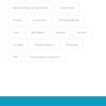
Municipalidad de San Rafael
Omar Félix
Policía
pronóstico
reforma laboral
river
San Rafael
tiempo
turismo
Turistas
Ulpiano Suarez
Vendimia
YPF
“La Garrafa en tu Barrio”