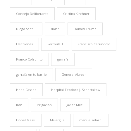
Concejo Deliberante
Cristina Kirchner
Diego Santilli
dolar
Donald Trump
Elecciones
Formula 1
Francisco Cerúndolo
Franco Colapinto
garrafa
garrafa en tu barrio
General ALvear
Hebe Casado
Hospital Teodoro J. Schestakow
Iran
Irrigación
Javier Milei
Lionel Messi
Malargüe
manuel adorni