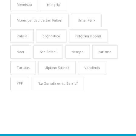
Mendoza
minería
Municipalidad de San Rafael
Omar Félix
Policía
pronóstico
reforma laboral
river
San Rafael
tiempo
turismo
Turistas
Ulpiano Suarez
Vendimia
YPF
“La Garrafa en tu Barrio”