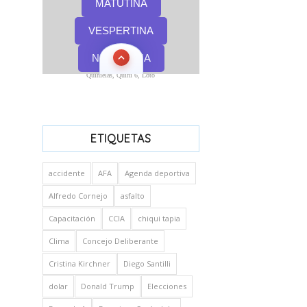
Quinielas, Quini 6, Loto
ETIQUETAS
accidente
AFA
Agenda deportiva
Alfredo Cornejo
asfalto
Capacitación
CCIA
chiqui tapia
Clima
Concejo Deliberante
Cristina Kirchner
Diego Santilli
dolar
Donald Trump
Elecciones