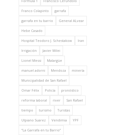
Formula 1
Francisco Cerúndolo
Franco Colapinto
garrafa
garrafa en tu barrio
General ALvear
Hebe Casado
Hospital Teodoro J. Schestakow
Iran
Irrigación
Javier Milei
Lionel Messi
Malargüe
manuel adorni
Mendoza
minería
Municipalidad de San Rafael
Omar Félix
Policía
pronóstico
reforma laboral
river
San Rafael
tiempo
turismo
Turistas
Ulpiano Suarez
Vendimia
YPF
“La Garrafa en tu Barrio”