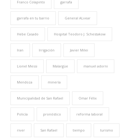
Franco Colapinto
garrafa
garrafa en tu barrio
General ALvear
Hebe Casado
Hospital Teodoro J. Schestakow
Iran
Irrigación
Javier Milei
Lionel Messi
Malargüe
manuel adorni
Mendoza
minería
Municipalidad de San Rafael
Omar Félix
Policía
pronóstico
reforma laboral
river
San Rafael
tiempo
turismo