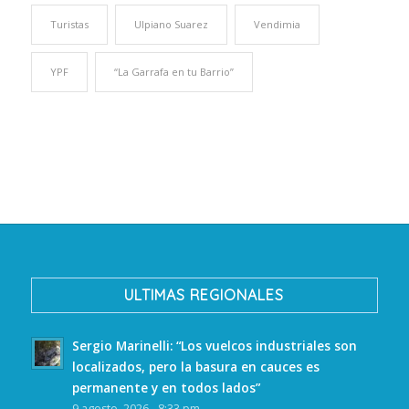
Turistas
Ulpiano Suarez
Vendimia
YPF
“La Garrafa en tu Barrio”
ULTIMAS REGIONALES
Sergio Marinelli: “Los vuelcos industriales son
localizados, pero la basura en cauces es
permanente y en todos lados”
9 agosto, 2026 - 8:33 pm