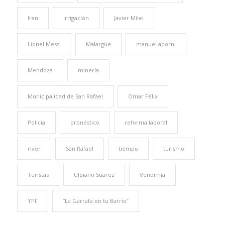
Iran
Irrigación
Javier Milei
Lionel Messi
Malargüe
manuel adorni
Mendoza
minería
Municipalidad de San Rafael
Omar Félix
Policía
pronóstico
reforma laboral
river
San Rafael
tiempo
turismo
Turistas
Ulpiano Suarez
Vendimia
YPF
“La Garrafa en tu Barrio”