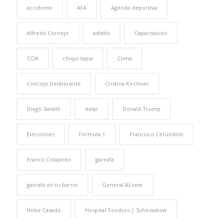
accidente
AFA
Agenda deportiva
Alfredo Cornejo
asfalto
Capacitación
CCIA
chiqui tapia
Clima
Concejo Deliberante
Cristina Kirchner
Diego Santilli
dolar
Donald Trump
Elecciones
Formula 1
Francisco Cerúndolo
Franco Colapinto
garrafa
garrafa en tu barrio
General ALvear
Hebe Casado
Hospital Teodoro J. Schestakow