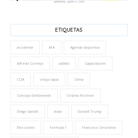
Quinielas, Quini 6, Loto
ETIQUETAS
accidente
AFA
Agenda deportiva
Alfredo Cornejo
asfalto
Capacitación
CCIA
chiqui tapia
Clima
Concejo Deliberante
Cristina Kirchner
Diego Santilli
dolar
Donald Trump
Elecciones
Formula 1
Francisco Cerúndolo