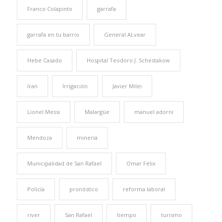
Franco Colapinto
garrafa
garrafa en tu barrio
General ALvear
Hebe Casado
Hospital Teodoro J. Schestakow
Iran
Irrigación
Javier Milei
Lionel Messi
Malargüe
manuel adorni
Mendoza
minería
Municipalidad de San Rafael
Omar Félix
Policía
pronóstico
reforma laboral
river
San Rafael
tiempo
turismo