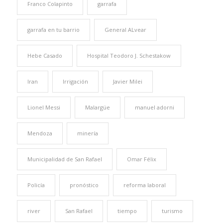
Franco Colapinto
garrafa
garrafa en tu barrio
General ALvear
Hebe Casado
Hospital Teodoro J. Schestakow
Iran
Irrigación
Javier Milei
Lionel Messi
Malargüe
manuel adorni
Mendoza
minería
Municipalidad de San Rafael
Omar Félix
Policía
pronóstico
reforma laboral
river
San Rafael
tiempo
turismo